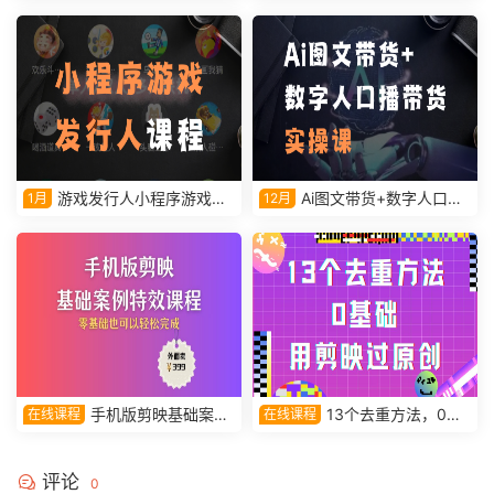
新蓝海市场
程
游戏发行人小程序游戏课
Ai图文带货+数字人口播
1月
12月
程
带货实操课视频教学课程
手机版剪映基础案例
13个去重方法，0基
在线课程
在线课程
特效课程，零基础也可以轻松
础用剪映过原创
完成
评论
0