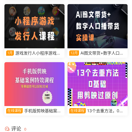
新蓝海市场
程
游戏发行人小程序游戏课
Ai图文带货+数字人口播
1月
12月
程
带货实操课视频教学课程
手机版剪映基础案例
13个去重方法，0基
在线课程
在线课程
特效课程，零基础也可以轻松
础用剪映过原创
完成
评论
0