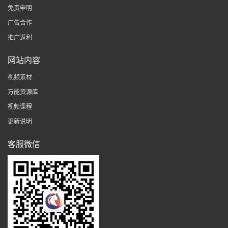
免责申明
广告合作
推广返利
网站内容
视频素材
万能资源库
视频课程
更新说明
客服微信