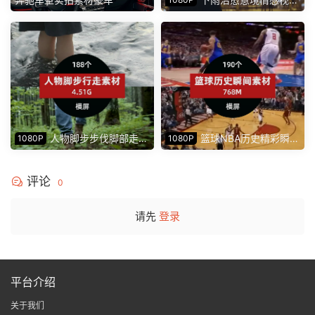
素材（43个）
人物脚步步伐脚部走动
篮球NBA历史精彩瞬间
1080P
1080P
行走视频素材下载（188个）
CBA视频素材下载（190个）
评论
0
请先
登录
平台介绍
关于我们