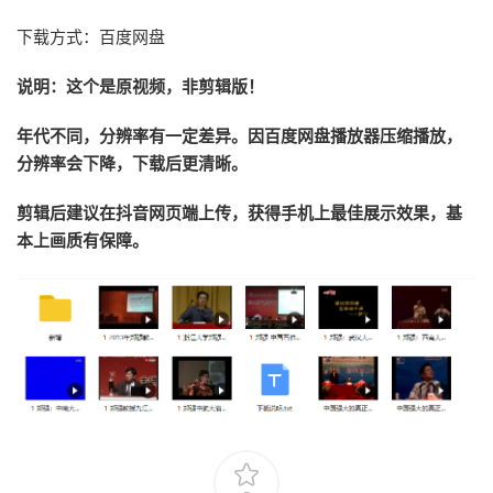
下载方式：百度网盘
说明：这个是原视频，非剪辑版！
年代不同，分辨率有一定差异。因百度网盘播放器压缩播放，
分辨率会下降，下载后更清晰。
剪辑后建议在抖音网页端上传，获得手机上最佳展示效果，基
本上画质有保障。