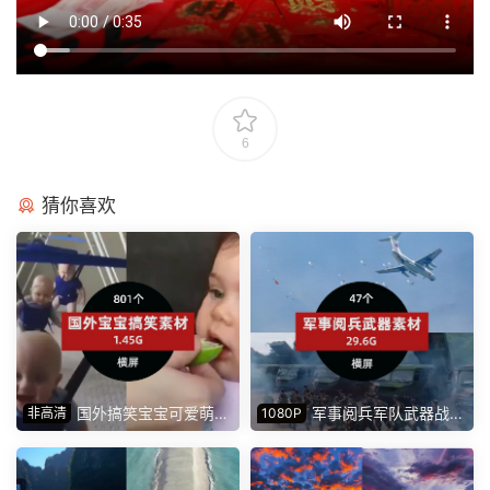
6
猜你喜欢
国外搞笑宝宝可爱萌宝
军事阅兵军队武器战机
非高清
1080P
恶搞视频素材（801个）
航母高燃特辑视频素材（47
个）