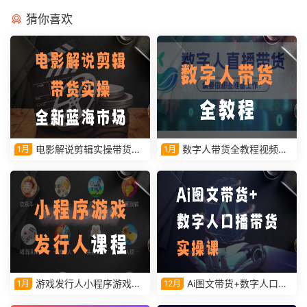
猜你喜欢
电影解说剪辑实操带货全
数字人带货全教程视频课
1月
1月
新蓝海市场
程
游戏发行人小程序游戏课
Ai图文带货+数字人口播
1月
12月
程
带货实操课视频教学课程