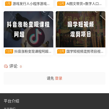
游戏发行人小程序游戏课
Ai图文带货+数字人口播
1月
12月
程
带货实操课视频教学课程
抖音涨粉变现课程阿超教
国学短视频混剪项目视频
12月
12月
学视频课程
教学课程
评论
0
请先
登录
平台介绍