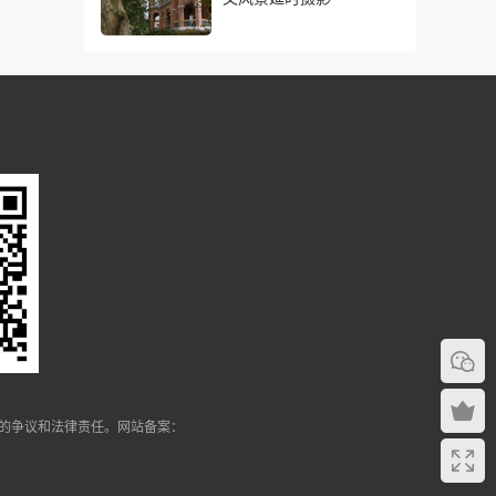
的争议和法律责任。网站备案：