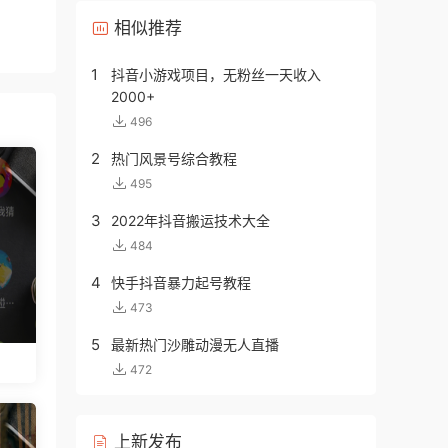
相似推荐
1
抖音小游戏项目，无粉丝一天收入
2000+
496
2
热门风景号综合教程
495
3
2022年抖音搬运技术大全
484
4
快手抖音暴力起号教程
473
5
最新热门沙雕动漫无人直播
472
上新发布