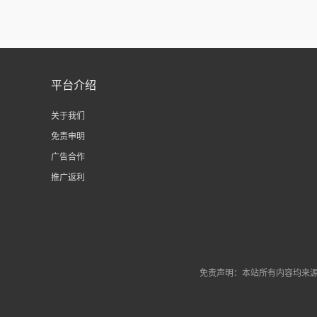
平台介绍
关于我们
免责申明
广告合作
推广返利
免责声明：本站所有内容均来