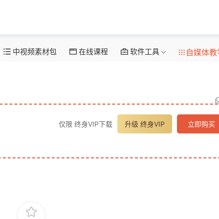
中视频素材包
在线课程
软件工具
自媒体教
仅限 终身VIP下载
升级 终身VIP
立即购买