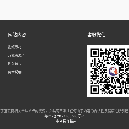
网站内容
客服微信
视频素材
万能资源库
视频课程
更新说明
源于互联网相关合法站点的资源，夕猫网不承担任何由于内容的合法性及健康性所引起
粤ICP备2024163510号-1
可参考操作指南