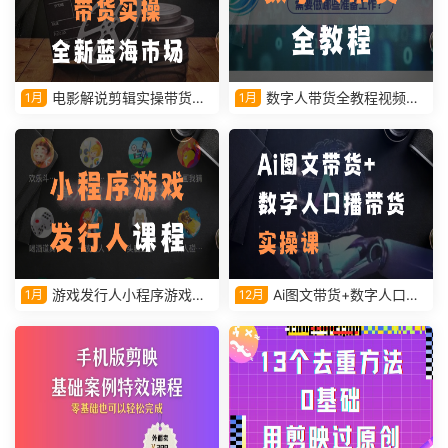
电影解说剪辑实操带货全
数字人带货全教程视频课
1月
1月
新蓝海市场
程
游戏发行人小程序游戏课
Ai图文带货+数字人口播
1月
12月
程
带货实操课视频教学课程