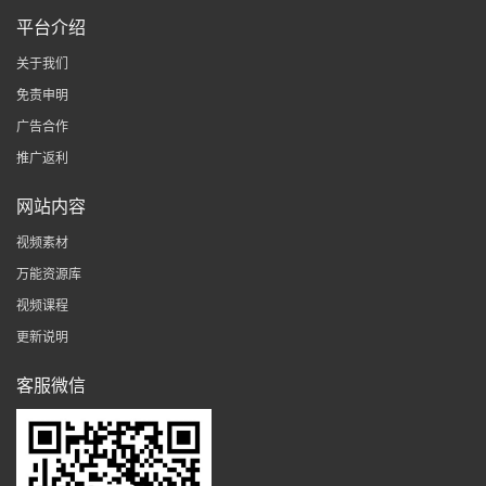
平台介绍
关于我们
免责申明
广告合作
推广返利
网站内容
视频素材
万能资源库
视频课程
更新说明
客服微信