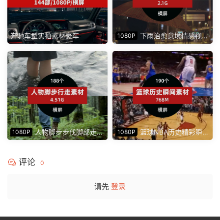
奔驰车型实拍素材豪车
下雨治愈意境情感视频
1080P
素材（43个）
人物脚步步伐脚部走动
篮球NBA历史精彩瞬间
1080P
1080P
行走视频素材下载（188个）
CBA视频素材下载（190个）
评论
0
请先
登录