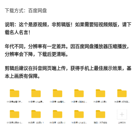
下载方式：百度网盘
说明：这个是原视频，非剪辑版！如果需要短视频频版，请下
载名人名言！
年代不同，分辨率有一定差异。因百度网盘播放器压缩播放，
分辨率会下降，下载后更清晰。
剪辑后建议在抖音网页端上传，获得手机上最佳展示效果，基
本上画质有保障。