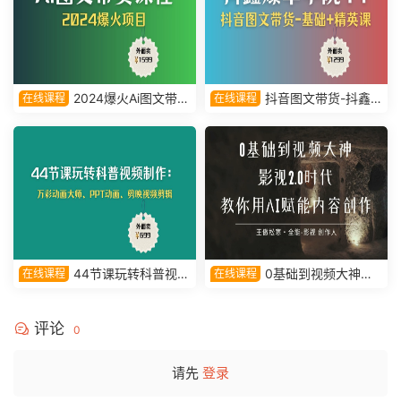
2024爆火Ai图文带货
抖音图文带货-抖鑫
在线课程
在线课程
项目课
爆单学院11-基础课+精英课
44节课玩转科普视频
0基础到视频大神，
在线课程
在线课程
制作：万彩动画大师、PPT动
影视2.0时代，教你用AI赋能内
画、剪映视频剪辑
容创作-王傲松寒·全能-影视 创
评论
作人
0
请先
登录