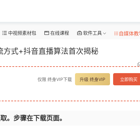
中视频素材包
在线课程
软件工具
自媒体教
流方式+抖音直播算法首次揭秘
仅限 终身VIP下载
升级 终身VIP
立即购买
提取。步骤在下载页面。