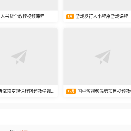
字人带货全教程视频课程
游戏发行人小程序游戏课程
1月
音涨粉变现课程阿超教学视
国学短视频混剪项目视频教
12月
课程