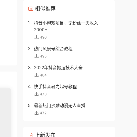
相似推荐
1
抖音小游戏项目，无粉丝一天收入
2000+
496
2
热门风景号综合教程
495
3
2022年抖音搬运技术大全
484
4
快手抖音暴力起号教程
473
5
最新热门沙雕动漫无人直播
472
上新发布