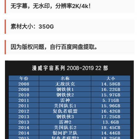
无字幕，无水印，分辨率2K/4k！
素材大小：350G
因为版权问题，自行百度网盘提取。