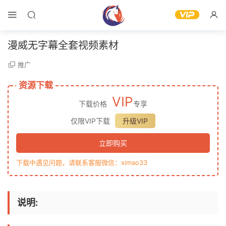
漫威无字幕全套视频素材
推广
资源下载
VIP
下载价格
专享
仅限VIP下载
升级VIP
立即购买
下载中遇见问题，请联系客服微信：ximao33
说明: