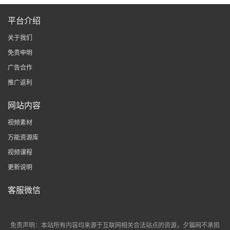
平台介绍
关于我们
免责申明
广告合作
推广返利
网站内容
视频素材
万能资源库
视频课程
更新说明
客服微信
免责声明：本站所有内容均来源于互联网相关合法站点的资源，夕猫网不承担