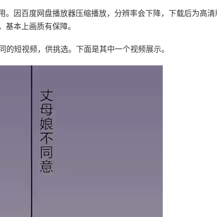
用。因百度网盘播放器压缩播放，分辨率会下降，下载后为高清
，基本上画质有保障。
不同的短视频，供挑选。下面是其中一个视频展示。