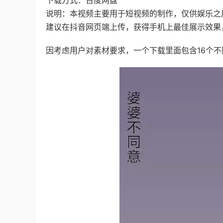
下载方式：百度网盘
说明：本视频主要用于短视频的制作，仅供娱乐之
建议在抖音网页端上传，获得手机上最佳展示效果
因考虑用户对素材要求，一个下载里面包含16个