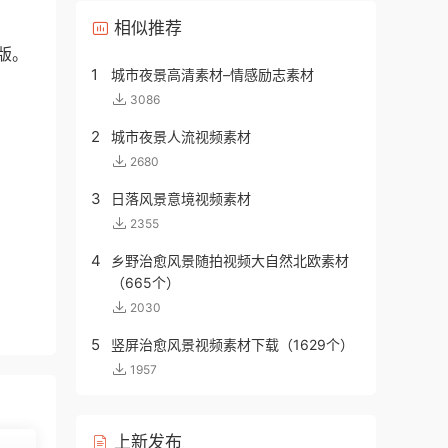
相似推荐
版。
1
城市夜景高清素材–情感励志素材
3086
2
城市夜景人流视频素材
2680
3
日落风景意境视频素材
2355
4
乡野治愈风景随拍视频大自然北欧素材
（665个）
2030
5
竖屏治愈风景视频素材下载（1629个）
1957
上新发布