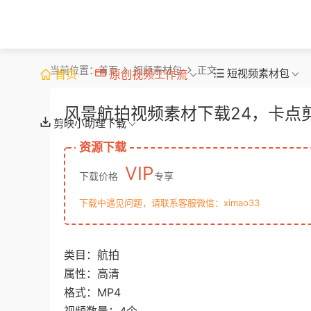
当前位置：
首页
视频素材包
正文
短视频素材包
首页
原创视频工作流
风景航拍视频素材下载24，卡点
剪映小助理下载
资源下载
VIP
下载价格
专享
下载中遇见问题，请联系客服微信：ximao33
类目：航拍
属性：高清
格式：MP4