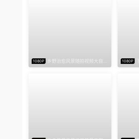
乡野治愈风景随拍视频大自然
1080P
1080P
北欧素材（665个）
材竖屏（