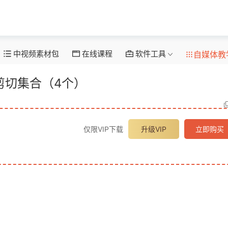
中视频素材包
在线课程
软件工具
自媒体教
剪切集合（4个）
仅限VIP下载
升级VIP
立即购买