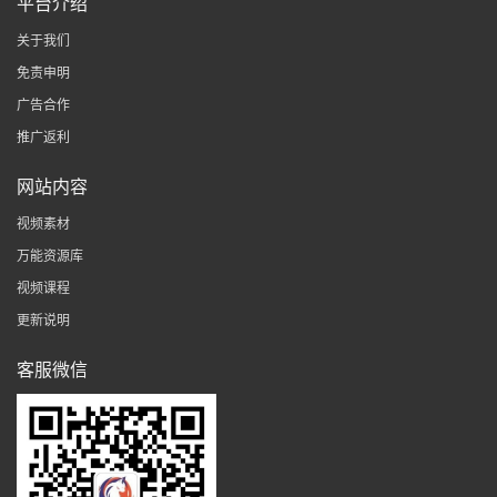
平台介绍
关于我们
免责申明
广告合作
推广返利
网站内容
视频素材
万能资源库
视频课程
更新说明
客服微信