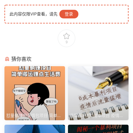
此内容仅限VIP查看，请先
登录
9
猜你喜欢
怼量躺赚的表情包项目 简单搬
非常暴利的0成本项目 疫情后
运赚点生活费
流量猛增