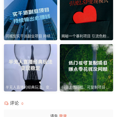
同城型实干派副业项目 持续输
揭秘一个暴利项目 引流色粉变
出赚钱
现
半无人直播的经典玩法，变现
抖音上低门槛、可复制项目 赚
稳定
点零花钱没问题
评论
0
请先
登录