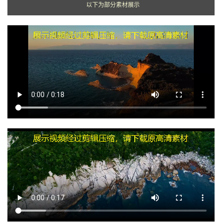
 以下为部分素材展示