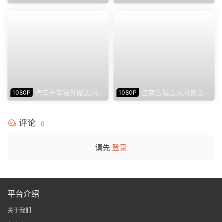
美景外国竖屏视频素材下载（4
治愈风景开车风景第一视角视
73个）
频素材下载（146个）
汽车开车窗外路边风景
江南古镇古风风景古城
1080P
1080P
情感氛围视频竖屏素材（483
古寺景点风光视频素材（275
个）
个）
评论
0
请先
登录
平台介绍
关于我们