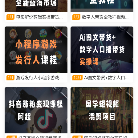
电影解说剪辑实操带货全
数字人带货全教程视频课
1月
1月
新蓝海市场
程
游戏发行人小程序游戏课
Ai图文带货+数字人口播
1月
12月
程
带货实操课视频教学课程