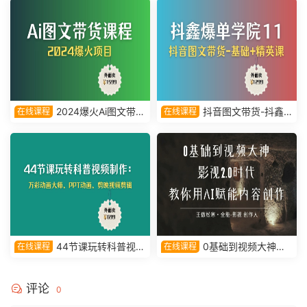
2024爆火Ai图文带货
抖音图文带货-抖鑫
在线课程
在线课程
项目课
爆单学院11-基础课+精英课
44节课玩转科普视频
0基础到视频大神，
在线课程
在线课程
制作：万彩动画大师、PPT动
影视2.0时代，教你用AI赋能内
画、剪映视频剪辑
容创作-王傲松寒·全能-影视 创
评论
作人
0