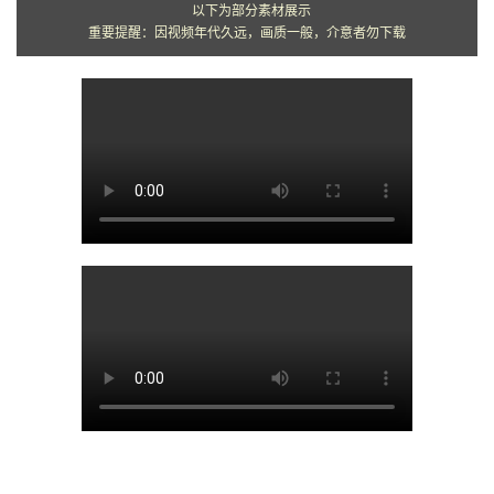
 以下为部分素材展示

重要提醒：因视频年代久远，画质一般，介意者勿下载