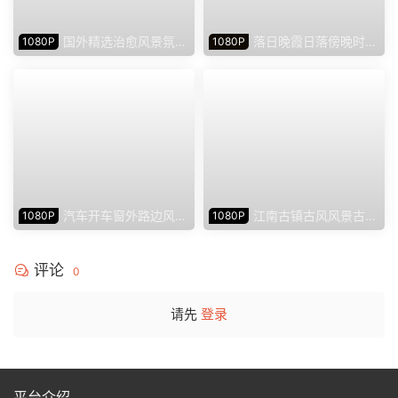
国外精选治愈风景氛围
落日晚霞日落傍晚时分
1080P
1080P
美景外国竖屏视频素材下载（4
治愈风景开车风景第一视角视
73个）
频素材下载（146个）
汽车开车窗外路边风景
江南古镇古风风景古城
1080P
1080P
情感氛围视频竖屏素材（483
古寺景点风光视频素材（275
个）
个）
评论
0
请先
登录
平台介绍