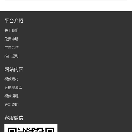
平台介绍
关于我们
免责申明
广告合作
推广返利
网站内容
视频素材
万能资源库
视频课程
更新说明
客服微信