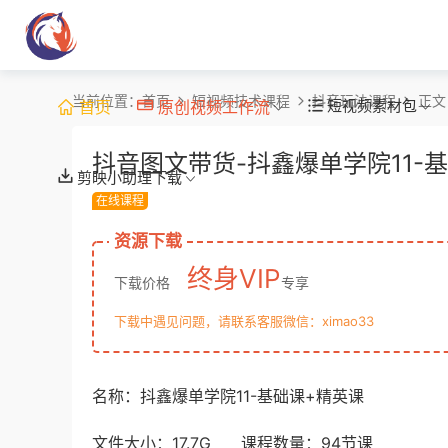
当前位置：
首页
短视频技术课程
抖音玩法课程
正文
短视频素材包
首页
原创视频工作流
抖音图文带货-抖鑫爆单学院11-
剪映小助理下载
在线课程
资源下载
终身VIP
下载价格
专享
下载中遇见问题，请联系客服微信：ximao33
名称：抖鑫爆单学院11-基础课+精英课
文件大小：17.7G 课程数量：94节课