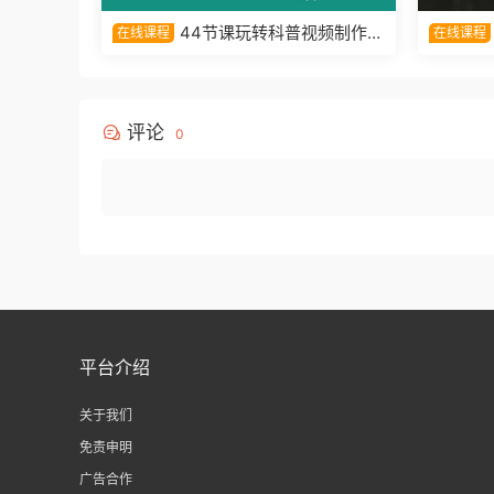
44节课玩转科普视频制作：
在线课程
在线课程
万彩动画大师、PPT动画、剪映视频
时代，教
剪辑
寒·全能
评论
0
平台介绍
关于我们
免责申明
广告合作