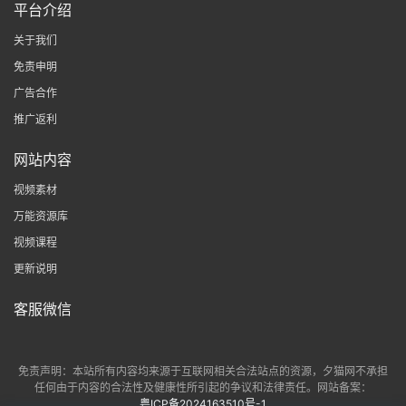
平台介绍
关于我们
免责申明
广告合作
推广返利
网站内容
视频素材
万能资源库
视频课程
更新说明
客服微信
免责声明：本站所有内容均来源于互联网相关合法站点的资源，夕猫网不承担
任何由于内容的合法性及健康性所引起的争议和法律责任。网站备案：
粤ICP备2024163510号-1