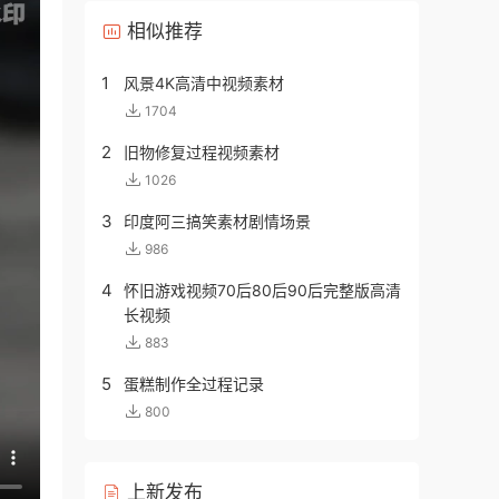
相似推荐
1
风景4K高清中视频素材
1704
2
旧物修复过程视频素材
1026
3
印度阿三搞笑素材剧情场景
986
4
怀旧游戏视频70后80后90后完整版高清
长视频
883
5
蛋糕制作全过程记录
800
上新发布