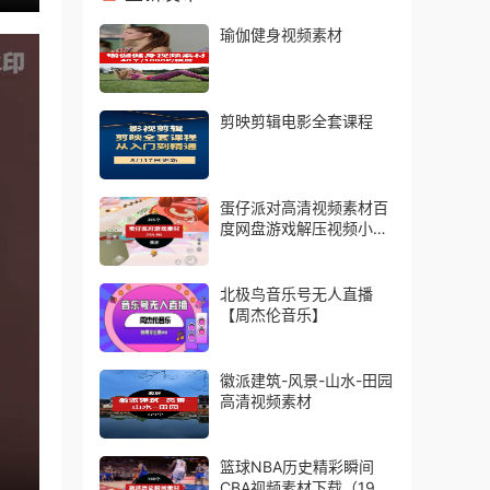
瑜伽健身视频素材
剪映剪辑电影全套课程
蛋仔派对高清视频素材百
度网盘游戏解压视频小说
推文素材下载（305个）
北极鸟音乐号无人直播
【周杰伦音乐】
徽派建筑-风景-山水-田园
高清视频素材
篮球NBA历史精彩瞬间
CBA视频素材下载（190