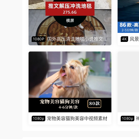
国外高压清洗地毯小说推文解
风景
1080P
4K
压视频-（458个）
宠物美容猫狗美容中视频素材
1080p
1080p