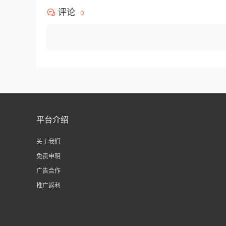
评论
0
平台介绍
关于我们
免责申明
广告合作
推广返利