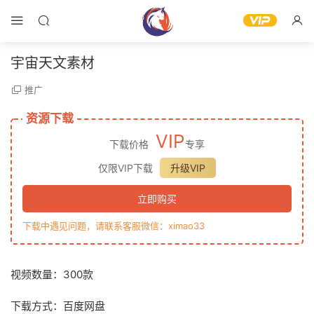
宇宙天文素材
推广
资源下载
VIP
下载价格
专享
仅限VIP下载
升级VIP
立即购买
下载中遇见问题，请联系客服微信：ximao33
视频数量：300款
下载方式：百度网盘