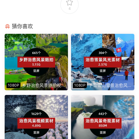
4
猜你喜欢
乡野治愈风景随拍视频
下雪雪山雪景治愈风景
1080P
1080P
大自然北欧素材（665个）
视频素材竖屏（304个）