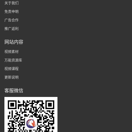
关于我们
免责申明
广告合作
推广返利
网站内容
视频素材
万能资源库
视频课程
更新说明
客服微信