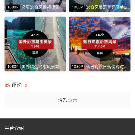
竖屏治愈风景视频素材
治愈风景奇景竖屏美景
1080P
1080P
下载（1629个）
奇观视频素材下载（443个）
国外精选治愈风景氛围
落日晚霞日落傍晚时分
1080P
1080P
美景外国竖屏视频素材下载（4
治愈风景开车风景第一视角视
73个）
频素材下载（146个）
评论
0
请先
登录
平台介绍