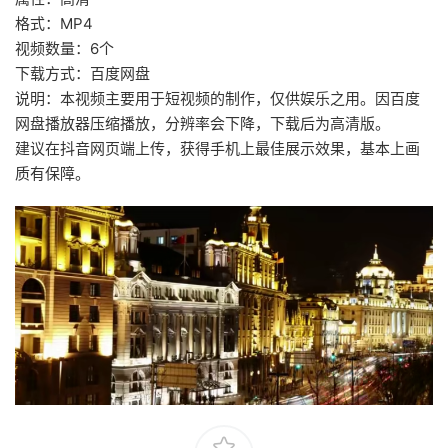
格式：MP4
视频数量：6个
下载方式：百度网盘
说明：本视频主要用于短视频的制作，仅供娱乐之用。因百度
网盘播放器压缩播放，分辨率会下降，下载后为高清版。
建议在抖音网页端上传，获得手机上最佳展示效果，基本上画
质有保障。