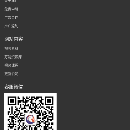
关于我们
免责申明
广告合作
推广返利
网站内容
视频素材
万能资源库
视频课程
更新说明
客服微信