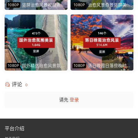
竖屏治愈风景视频素材
治愈风景奇景竖屏美景
1080P
1080P
下载（1629个）
奇观视频素材下载（443个）
国外精选治愈风景氛围
落日晚霞日落傍晚时分
1080P
1080P
美景外国竖屏视频素材下载（4
治愈风景开车风景第一视角视
73个）
频素材下载（146个）
评论
0
请先
登录
平台介绍