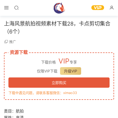
上海风景航拍视频素材下载28，卡点剪切集合
（6个）
推广
资源下载
VIP
下载价格
专享
仅限VIP下载
升级VIP
立即购买
下载中遇见问题，请联系客服微信：ximao33
类目：航拍
属性：高清