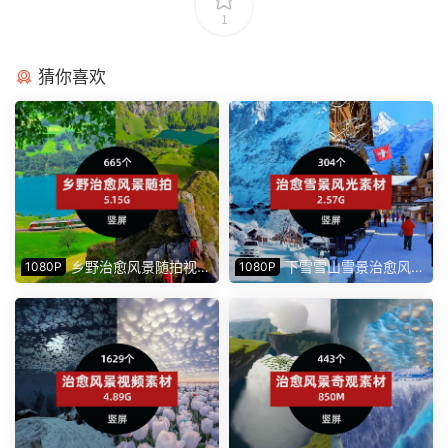
1
猜你喜欢
乡野治愈风景随拍视频
下雪雪山雪景治愈风景
1080P
1080P
大自然北欧素材（665个）
视频素材竖屏（304个）