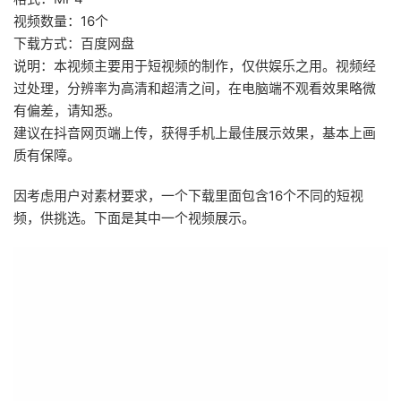
视频数量：16个
下载方式：百度网盘
说明：本视频主要用于短视频的制作，仅供娱乐之用。视频经
过处理，分辨率为高清和超清之间，在电脑端不观看效果略微
有偏差，请知悉。
建议在抖音网页端上传，获得手机上最佳展示效果，基本上画
质有保障。
因考虑用户对素材要求，一个下载里面包含16个不同的短视
频，供挑选。下面是其中一个视频展示。