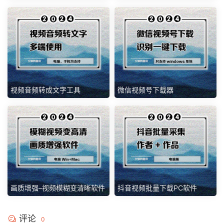
视频音频转成文字工具
微信视频号下载器
画质增强–视频模糊变清晰软件
抖音视频批量下载PC软件
评论
0