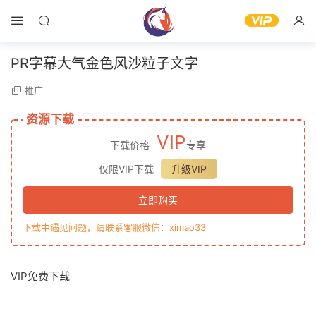
PR字幕大气金色风沙粒子文字
推广
资源下载
VIP
下载价格
专享
仅限VIP下载
升级VIP
立即购买
下载中遇见问题，请联系客服微信：ximao33
VIP免费下载