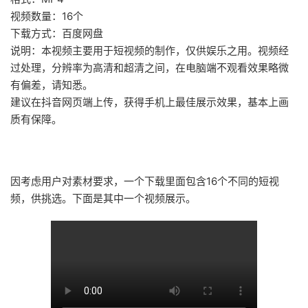
视频数量：16个
下载方式：百度网盘
说明：本视频主要用于短视频的制作，仅供娱乐之用。视频经
过处理，分辨率为高清和超清之间，在电脑端不观看效果略微
有偏差，请知悉。
建议在抖音网页端上传，获得手机上最佳展示效果，基本上画
质有保障。
因考虑用户对素材要求，一个下载里面包含16个不同的短视
频，供挑选。下面是其中一个视频展示。