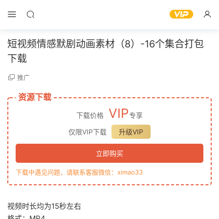
短视频情感默剧动画素材（8）-16个集合打包
下载
推广
资源下载
VIP
下载价格
专享
仅限VIP下载
升级VIP
立即购买
下载中遇见问题，请联系客服微信：ximao33
视频时长均为15秒左右
格式：MP4