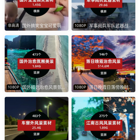
国外搞笑宝宝可爱萌宝
军事阅兵军队武器战机
非高清
1080P
恶搞视频素材（801个）
航母高燃特辑视频素材（47
个）
国外精选治愈风景氛围
落日晚霞日落傍晚时分
1080P
1080P
美景外国竖屏视频素材下载（4
治愈风景开车风景第一视角视
73个）
频素材下载（146个）