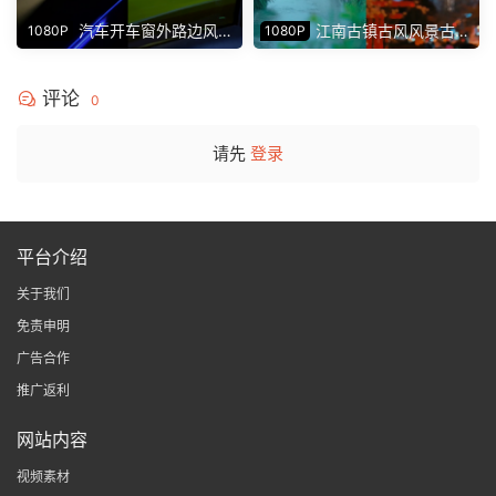
汽车开车窗外路边风景
江南古镇古风风景古城
1080P
1080P
情感氛围视频竖屏素材（483
古寺景点风光视频素材（275
个）
个）
评论
0
请先
登录
平台介绍
关于我们
免责申明
广告合作
推广返利
网站内容
视频素材