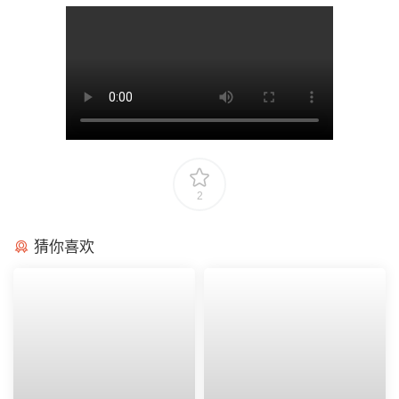
2
猜你喜欢