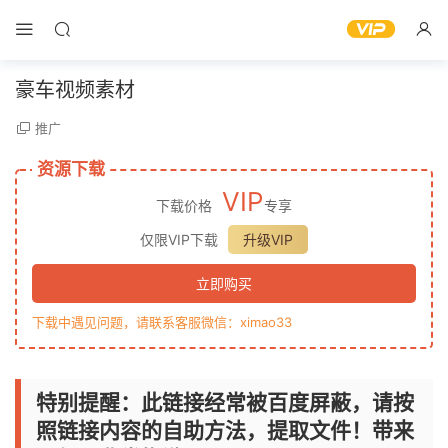
豪车视频素材
推广
资源下载
VIP
下载价格
专享
仅限VIP下载
升级VIP
立即购买
下载中遇见问题，请联系客服微信：ximao33
特别提醒：此链接经常被百度屏蔽，请按
照链接内容的自助方法，提取文件！带来