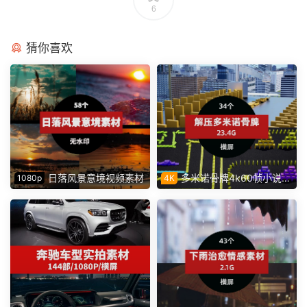
6
猜你喜欢
日落风景意境视频素材
多米诺骨牌4k60帧小说推
1080p
4K
文解压视频素材下载（34个）