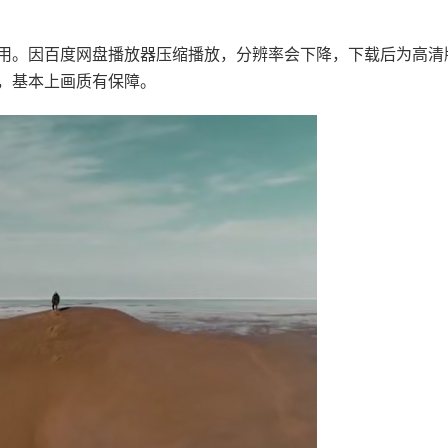
用。因百度网盘播放器压缩播放，分辨率会下降，下载后为高清
，基本上画质有保障。