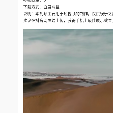
视频数量：6个
下载方式：百度网盘
说明：本视频主要用于短视频的制作，仅供娱乐之
建议在抖音网页端上传，获得手机上最佳展示效果