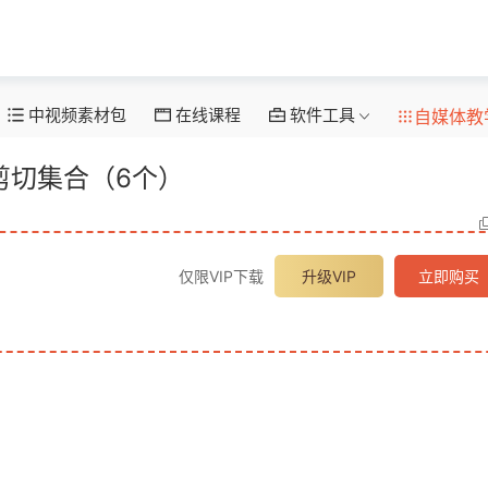
中视频素材包
在线课程
软件工具
自媒体教
剪切集合（6个）
仅限VIP下载
升级VIP
立即购买