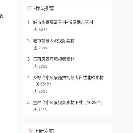
相似推荐
版。
1
城市夜景高清素材–情感励志素材
3086
2
城市夜景人流视频素材
2680
3
日落风景意境视频素材
2355
4
乡野治愈风景随拍视频大自然北欧素材
（665个）
2030
5
竖屏治愈风景视频素材下载（1629个）
1958
上新发布