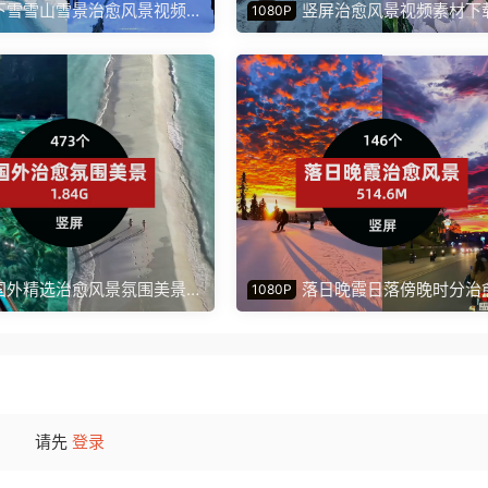
下雪雪山雪景治愈风景视频素
竖屏治愈风景视频素材下
1080P
304个）
（1629个）
国外精选治愈风景氛围美景外
落日晚霞日落傍晚时分治
1080P
频素材下载（473个）
景开车风景第一视角视频素材下
（146个）
请先
登录