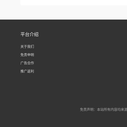
平台介绍
关于我们
免责申明
广告合作
推广返利
免责声明：本站所有内容均来