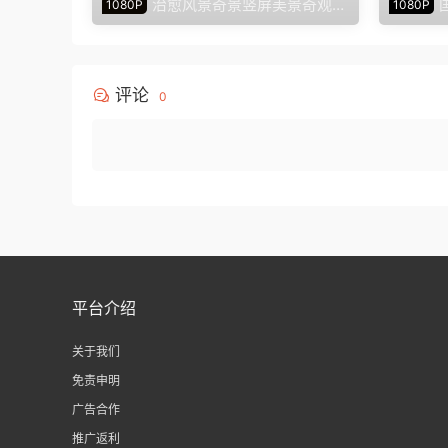
治愈风景奇景竖屏美景奇观视
1080P
1080P
频素材下载（443个）
国竖屏视
评论
0
平台介绍
关于我们
免责申明
广告合作
推广返利