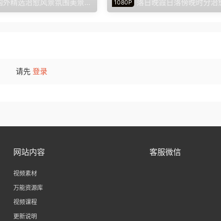
国外精选治愈风景氛围美景外
落日晚霞日落傍晚时分治
1080P
频素材下载（473个）
景开车风景第一视角视频素材下
（146个）
请先
登录
网站内容
客服微信
视频素材
万能资源库
视频课程
更新说明