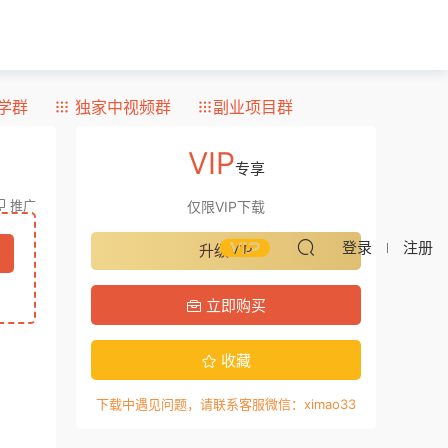
学群
独家中视频群
副业项目群
VIP
专享
推广
仅限VIP下载
登录
注册
升级VIP
立即购买
收藏
下载中遇见问题，请联系客服微信：ximao33