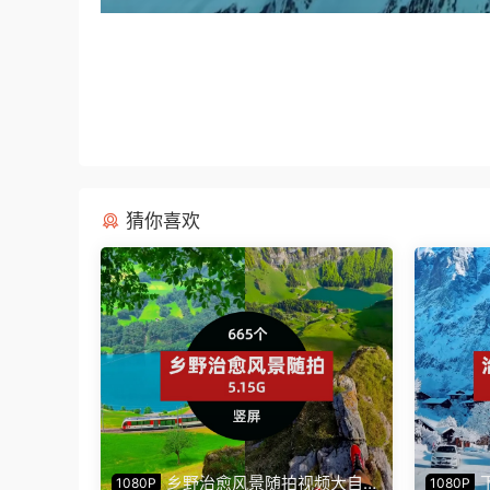
猜你喜欢
乡野治愈风景随拍视频大自然
1080P
1080P