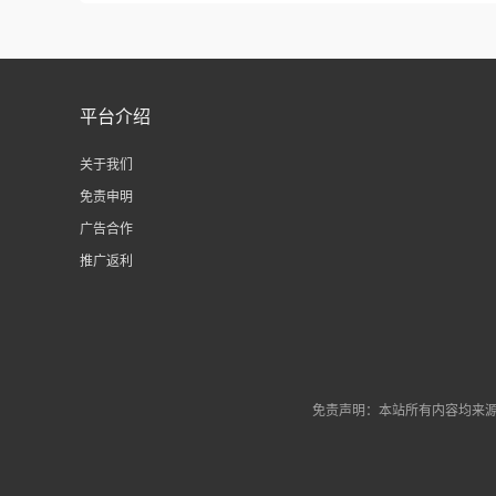
平台介绍
关于我们
免责申明
广告合作
推广返利
免责声明：本站所有内容均来