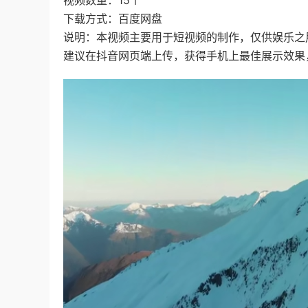
视频数量：15个
下载方式：百度网盘
说明：本视频主要用于短视频的制作，仅供娱乐之
建议在抖音网页端上传，获得手机上最佳展示效果