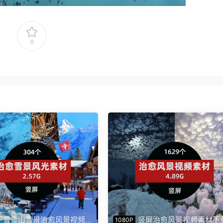
0
下雪雪山雪景治愈风景视频素
竖屏治愈风景视频素材下
1080P