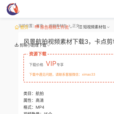
当前位置：
首页
视频素材包
正文
短视频素材包
首页
原创视频工作流
风景航拍视频素材下载3，卡点剪
剪映小助理下载
资源下载
VIP
下载价格
专享
下载中遇见问题，请联系客服微信：ximao33
类目：航拍
属性：高清
格式：MP4