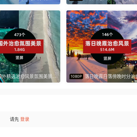
304个）
（1629个）
国外精选治愈风景氛围美景外
落日晚霞日落傍晚时分治
1080P
频素材下载（473个）
景开车风景第一视角视频素材下
（146个）
请先
登录