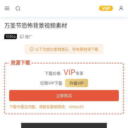
万圣节恐怖背景视频素材
1080p
推广
以下为部分素材展示，所有素材请下载
资源下载
VIP
下载价格
专享
仅限VIP下载
升级VIP
立即购买
下载中遇见问题，请联系客服微信：ximao33