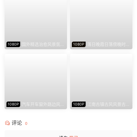
国外精选治愈风景氛围
落日晚霞日落傍晚时分
1080P
1080P
美景外国竖屏视频素材下载（4
治愈风景开车风景第一视角视
73个）
频素材下载（146个）
汽车开车窗外路边风景
江南古镇古风风景古城
1080P
1080P
情感氛围视频竖屏素材（483
古寺景点风光视频素材（275
个）
个）
评论
0