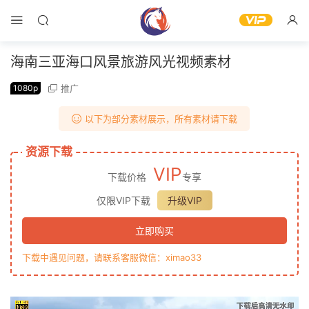
海南三亚海口风景旅游风光视频素材
1080p
推广
以下为部分素材展示，所有素材请下载
资源下载
VIP
下载价格
专享
仅限VIP下载
升级VIP
立即购买
下载中遇见问题，请联系客服微信：ximao33