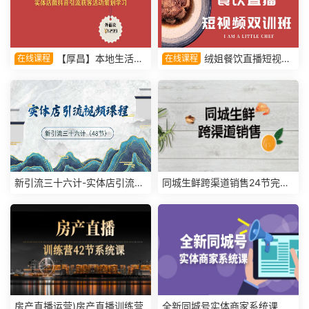
【厚昌】本地生活运
绒姐餐饮直播短视频
在线课程
在线课程
营实体店做抖音引流获客活动
双训班视频课程
策划学习
新引流三十六计-实体店引流视
同城生鲜跨渠道销售24节完整
频课程
课
房产直播运营)房产直播训练营
全新同城号实体商家系统课