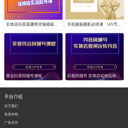
实体店抖音直播带货保姆级实
手机服装摄影必修课 （45节课
战起号课
一步到位）
美业抖音同城号课程
抖音同城号 实体店如何玩转抖
音
平台介绍
关于我们
免责申明
广告合作