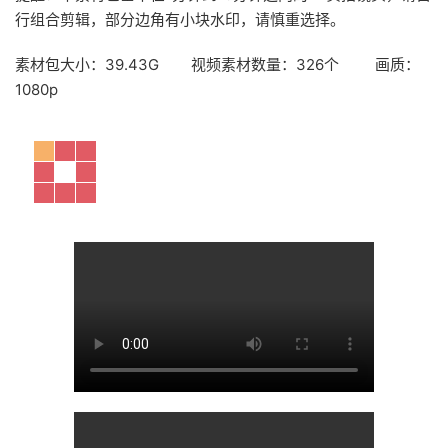
行组合剪辑，部分边角有小块水印，请慎重选择。
素材包大小：39.43G 视频素材数量：326个 画质：
1080p