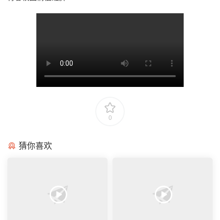
0
猜你喜欢