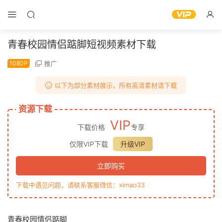
青春校园情侣踮脚短视频素材下载
1080P
推广
以下为部分素材展示，所有高清素材请下载
资源下载
VIP
下载价格
专享
仅限VIP下载
升级VIP
立即购买
下载中遇见问题，请联系客服微信：ximao33
青春校园情侣踮脚