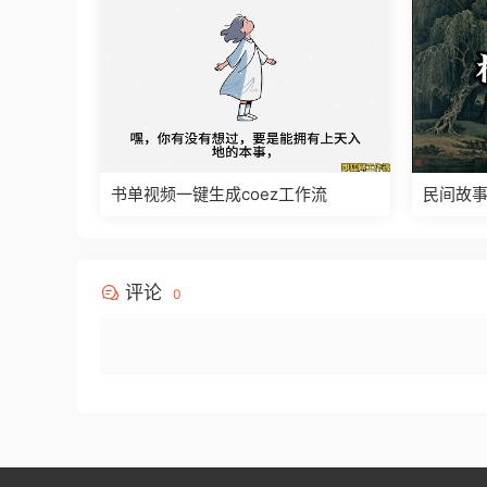
书单视频一键生成coez工作流
民间故事
评论
0