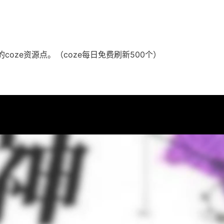
oze资源点。（coze每日免费刷新500个）