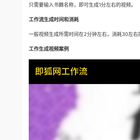
只需要输入书籍名称，即可生成1分左右的视频。
工作流生成时间和消耗
一般视频生成所需时间在2分钟左右，消耗30左右的c
工作生成视频案例