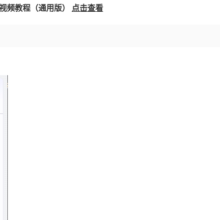
视频教程（通用版）
点击查看