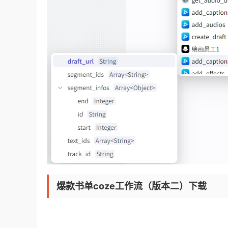
爆款书单coze工作流（版本二）下载