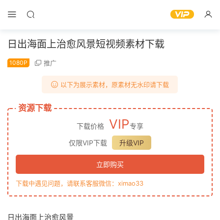
日出海面上治愈风景短视频素材下载
1080P
推广
以下为展示素材，原素材无水印请下载
资源下载
VIP
下载价格
专享
仅限VIP下载
升级VIP
立即购买
下载中遇见问题，请联系客服微信：ximao33
日出海面上治愈风景