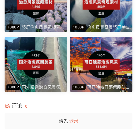
竖屏治愈风景视频素材
治愈风景奇景竖屏美景
1080P
1080P
下载（1629个）
奇观视频素材下载（443个）
国外精选治愈风景氛围
落日晚霞日落傍晚时分
1080P
1080P
美景外国竖屏视频素材下载（4
治愈风景开车风景第一视角视
73个）
频素材下载（146个）
评论
0
请先
登录