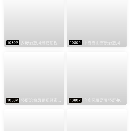
乡野治愈风景随拍视频
下雪雪山雪景治愈风景
1080P
1080P
大自然北欧素材（665个）
视频素材竖屏（304个）
竖屏治愈风景视频素材
治愈风景奇景竖屏美景
1080P
1080P
下载（1629个）
奇观视频素材下载（443个）