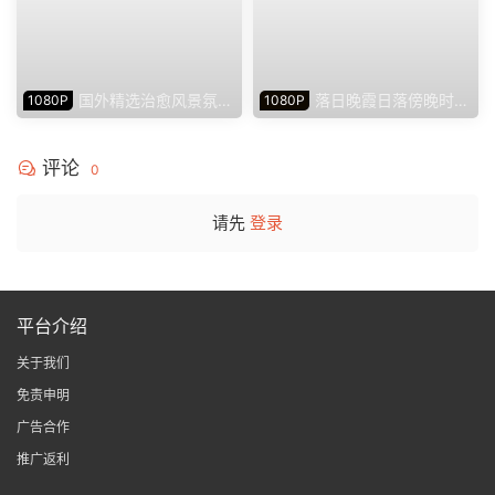
国外精选治愈风景氛围
落日晚霞日落傍晚时分
1080P
1080P
美景外国竖屏视频素材下载（4
治愈风景开车风景第一视角视
73个）
频素材下载（146个）
评论
0
请先
登录
平台介绍
关于我们
免责申明
广告合作
推广返利